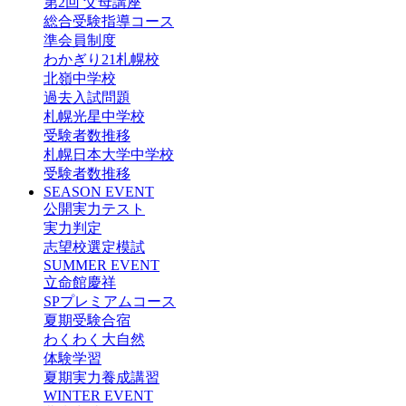
第2回 父母講座
総合受験指導コース
準会員制度
わかぎり21札幌校
北嶺中学校
過去入試問題
札幌光星中学校
受験者数推移
札幌日本大学中学校
受験者数推移
SEASON EVENT
公開実力テスト
実力判定
志望校選定模試
SUMMER EVENT
立命館慶祥
SPプレミアムコース
夏期受験合宿
わくわく大自然
体験学習
夏期実力養成講習
WINTER EVENT