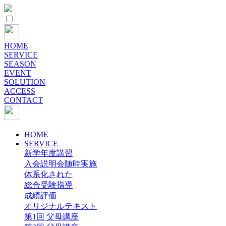
HOME
SERVICE
SEASON
EVENT
SOLUTION
ACCESS
CONTACT
HOME
SERVICE
新学年度講習
入会説明会随時実施
体系化された
総合受験指導
成績評価
オリジナルテキスト
第1回 父母講座