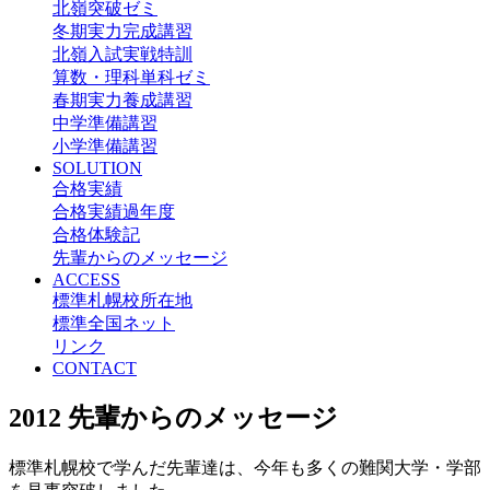
北嶺突破ゼミ
冬期実力完成講習
北嶺入試実戦特訓
算数・理科単科ゼミ
春期実力養成講習
中学準備講習
小学準備講習
SOLUTION
合格実績
合格実績過年度
合格体験記
先輩からのメッセージ
ACCESS
標準札幌校所在地
標準全国ネット
リンク
CONTACT
2012 先輩からのメッセージ
標準札幌校で学んだ先輩達は、今年も多くの難関大学・学部