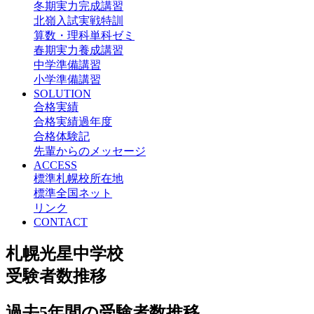
冬期実力完成講習
北嶺入試実戦特訓
算数・理科単科ゼミ
春期実力養成講習
中学準備講習
小学準備講習
SOLUTION
合格実績
合格実績過年度
合格体験記
先輩からのメッセージ
ACCESS
標準札幌校所在地
標準全国ネット
リンク
CONTACT
札幌光星中学校
受験者数推移
過去5年間の受験者数推移