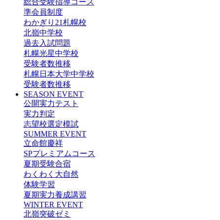
総合受験指導コース
準会員制度
わかぎり21札幌校
北嶺中学校
過去入試問題
札幌光星中学校
受験者数推移
札幌日本大学中学校
受験者数推移
SEASON EVENT
公開実力テスト
実力判定
志望校選定模試
SUMMER EVENT
立命館慶祥
SPプレミアムコース
夏期受験合宿
わくわく大自然
体験学習
夏期実力養成講習
WINTER EVENT
北嶺突破ゼミ