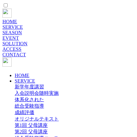
HOME
SERVICE
SEASON
EVENT
SOLUTION
ACCESS
CONTACT
HOME
SERVICE
新学年度講習
入会説明会随時実施
体系化された
総合受験指導
成績評価
オリジナルテキスト
第1回 父母講座
第2回 父母講座