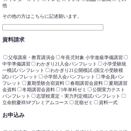
他
その他の方はこちらに記述願います。
資料請求
父母講座・教育講演会
年長児対象 小学進級準備講習
中学準備講習
わかぎり21入会パンフレット
小学受験統
一模試パンフレット
わかぎり21公開模試 (国立小受験模
試) パンフレット
小学部入会パンフレット
準会員パン
フレット
夏期受験合宿資料
春期講習会資料
夏期講習
会資料
冬期講習会資料
5年単科ゼミ
公開実力テスト
パンフレット
志望校選定・実力判定模試パンフレット
立命館慶祥SPプレミアムコース
北嶺ゼミ
資料一式
お申込み