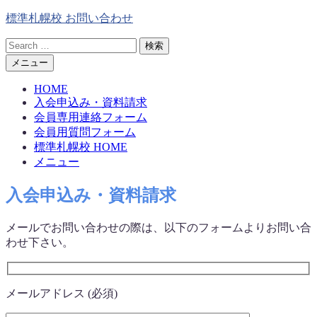
コ
標準札幌校 お問い合わせ
ン
検
テ
索
ン
メニュー
ツ
HOME
へ
入会申込み・資料請求
ス
会員専用連絡フォーム
キ
会員用質問フォーム
ッ
標準札幌校 HOME
プ
メニュー
入会申込み・資料請求
メールでお問い合わせの際は、以下のフォームよりお問い合
わせ下さい。
メールアドレス (必須)