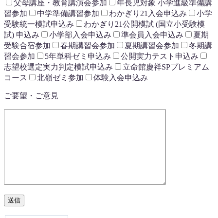
父母講座・教育講演会参加
年長児対象 小学進級準備講
習参加
中学準備講習参加
わかぎり21入会申込み
小学
受験統一模試申込み
わかぎり21公開模試 (国立小受験模
試) 申込み
小学部入会申込み
準会員入会申込み
夏期
受験合宿参加
春期講習会参加
夏期講習会参加
冬期講
習会参加
5年単科ゼミ申込み
公開実力テスト申込み
志望校選定実力判定模試申込み
立命館慶祥SPプレミアム
コース
北嶺ゼミ参加
体験入会申込み
ご要望・ご意見